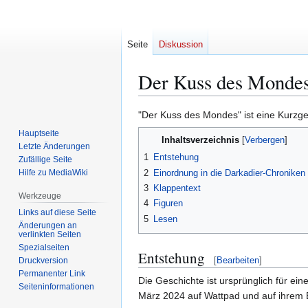
Seite
Diskussion
Der Kuss des Monde
Zur
Zur
"Der Kuss des Mondes" ist eine Kurzg
Navigation
Suche
Hauptseite
Inhaltsverzeichnis
springen
springen
Letzte Änderungen
1
Entstehung
Zufällige Seite
2
Einordnung in die Darkadier-Chroniken
Hilfe zu MediaWiki
3
Klappentext
Werkzeuge
4
Figuren
Links auf diese Seite
5
Lesen
Änderungen an
verlinkten Seiten
Spezialseiten
Entstehung
[
Bearbeiten
]
Druckversion
Permanenter Link
Die Geschichte ist ursprünglich für ei
Seiten­­informationen
März 2024 auf Wattpad und auf ihrem 