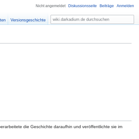
Nicht angemeldet
Diskussionsseite
Beiträge
Anmelden
S
ten
Versionsgeschichte
u
c
h
e
rarbeitete die Geschichte daraufhin und veröffentlichte sie im