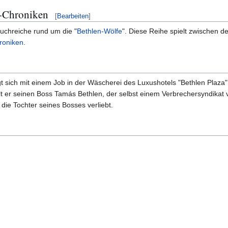
r-Chroniken
[
Bearbeiten
]
Buchreiche rund um die "
Bethlen-Wölfe
". Diese Reihe spielt zwischen d
roniken
.
t sich mit einem Job in der Wäscherei des Luxushotels "Bethlen Plaz
hlt er seinen Boss Tamás Bethlen, der selbst einem Verbrechersyndik
 die Tochter seines Bosses verliebt.