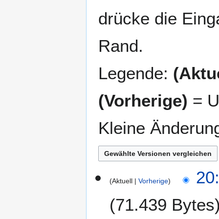
drücke die Eing
Rand.
Legende:
(Aktue
(Vorherige)
= U
Kleine Änderun
1
20:
Aktuell
Vorherige
1
.
71.439 Bytes
A
p