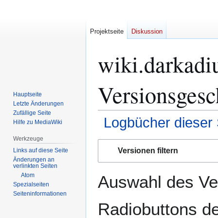
Projektseite
Diskussion
wiki.darkadi
Versionsgesc
Hauptseite
Letzte Änderungen
Zufällige Seite
Logbücher dieser 
Hilfe zu MediaWiki
Werkzeuge
Zur
Zur
Versionen filtern
Links auf diese Seite
Navigation
Suche
Änderungen an
springen
springen
verlinkten Seiten
Atom
Auswahl des Ver
Spezialseiten
Seiten­­informationen
Radiobuttons de