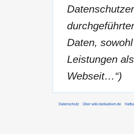
a
Datenschutzerk
m
m
e
durchgeführte
n
f
Daten, sowohl
a
s
s
Leistungen al
u
n
Webseit…“
g
Datenschutz
Über wiki.darkadium.de
Haftu