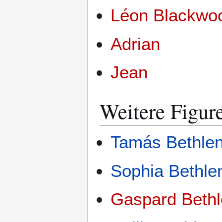
Léon Blackwo
Adrian
Jean
Weitere Figur
Tamás Bethle
Sophia Bethle
Gaspard Beth