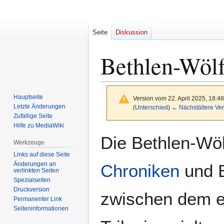
Seite
Diskussion
Bethlen-Wöl
Hauptseite
Version vom 22. April 2025, 18:4
Letzte Änderungen
(
Unterschied
)
← Nächstältere Ver
Zufällige Seite
Hilfe zu MediaWiki
Zur
Zur
Die Bethlen-Wö
Werkzeuge
Navigation
Suche
Links auf diese Seite
springen
springen
Änderungen an
Chroniken
und B
verlinkten Seiten
Spezialseiten
Druckversion
zwischen dem e
Permanenter Link
Seiten­­informationen