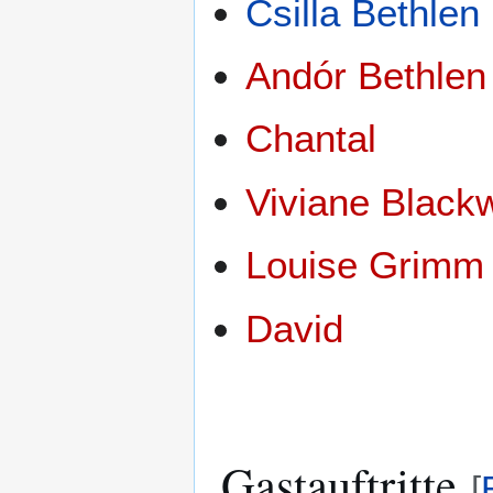
Csilla Bethlen
Andór Bethlen
Chantal
Viviane Black
Louise Grimm
David
Gastauftritte
[