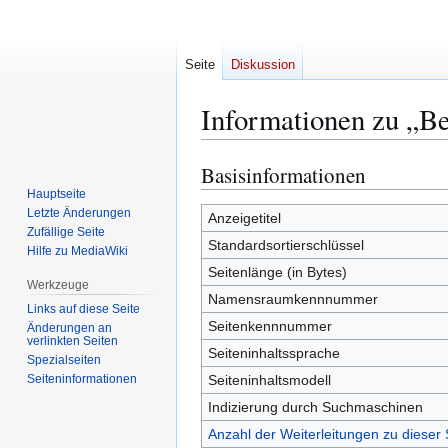
Seite
Diskussion
Informationen zu „B
Basisinformationen
Zur
Zur
Navigation
Suche
Hauptseite
Letzte Änderungen
springen
springen
Anzeigetitel
Zufällige Seite
Standardsortierschlüssel
Hilfe zu MediaWiki
Seitenlänge (in Bytes)
Werkzeuge
Namensraumkennnummer
Links auf diese Seite
Seitenkennnummer
Änderungen an
verlinkten Seiten
Seiteninhaltssprache
Spezialseiten
Seiten­­informationen
Seiteninhaltsmodell
Indizierung durch Suchmaschinen
Anzahl der Weiterleitungen zu dieser 