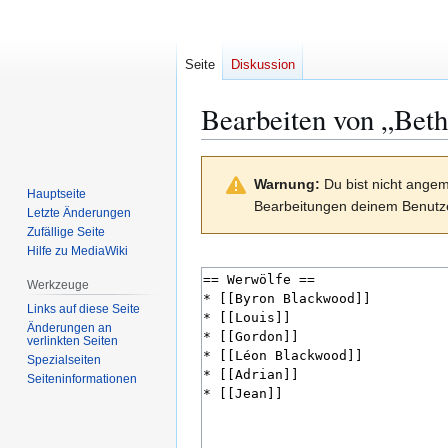
Seite
Diskussion
Bearbeiten von „
Beth
Zur
Zur
Warnung:
Du bist nicht angem
Navigation
Suche
Hauptseite
Bearbeitungen deinem Benutze
springen
springen
Letzte Änderungen
Zufällige Seite
Hilfe zu MediaWiki
Werkzeuge
Links auf diese Seite
Änderungen an
verlinkten Seiten
Spezialseiten
Seiten­­informationen