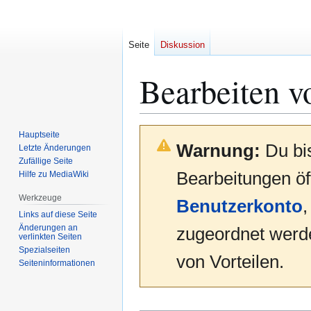
Seite
Diskussion
Bearbeiten v
Zur
Zur
Hauptseite
Warnung:
Du bis
Navigation
Suche
Letzte Änderungen
Zufällige Seite
springen
springen
Bearbeitungen öff
Hilfe zu MediaWiki
Werkzeuge
Benutzerkonto
Links auf diese Seite
Änderungen an
zugeordnet werde
verlinkten Seiten
Spezialseiten
von Vorteilen.
Seiten­­informationen